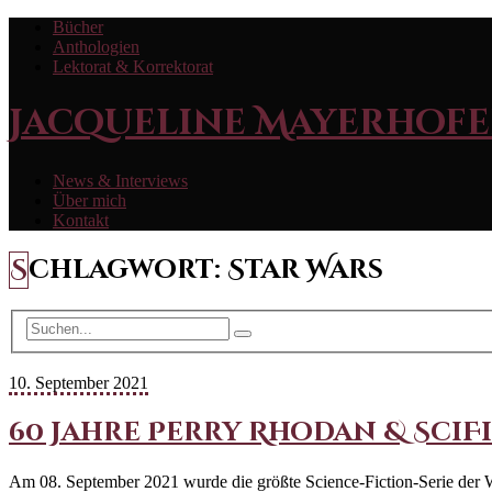
Bücher
Anthologien
Lektorat & Korrektorat
Jacqueline Mayerhofe
News & Interviews
Über mich
Kontakt
Schlagwort:
Star Wars
10. September 2021
60 Jahre Perry Rhodan & SciF
Am 08. September 2021 wurde die größte Science-Fiction-Serie der We