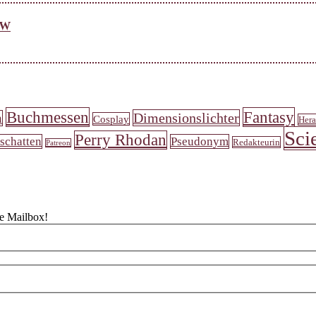
ew
Buchmessen
Fantasy
Dimensionslichter
n
Cosplay
Hera
Sci
Perry Rhodan
schatten
Pseudonym
Redakteurin
Patreon
ne Mailbox!