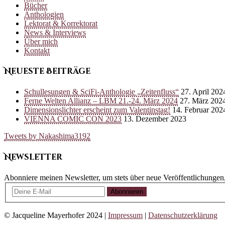
Bücher
Anthologien
Lektorat & Korrektorat
News & Interviews
Über mich
Kontakt
Neueste Beiträge
Schullesungen & SciFi-Anthologie „Zeitenfluss“
27. April 202
Ferne Welten Allianz – LBM 21.-24. März 2024
27. März 202
Dimensionslichter erscheint zum Valentinstag!
14. Februar 202
VIENNA COMIC CON 2023
13. Dezember 2023
Tweets by Nakashima3192
Newsletter
Abonniere meinen Newsletter, um stets über neue Veröffentlichungen
Abonnieren
© Jacqueline Mayerhofer 2024 |
Impressum
|
Datenschutzerklärung