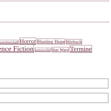
Horror
Hunting Hope
Hörbuch
usgeberschaft
ence Fiction
Termine
Star Wars
sorrowville