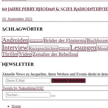
60 Jahre Perry Rhodan & SciFi-Radiointervi
10. September 2021
Schlagwörter
Androiden
Brüder der FInsternis
Buchboxe
Anthologie
Interview
Lesungen
Kurzgeschichten
Mond
Lektorat
Thriller
Video
Zeitalter der Rebellion
Newsletter
Aktuelle News zu Jacqueline, ihren Werken und Events direkt in dei
Newsletter abonnieren
Tweets by Nakashima3192
Home