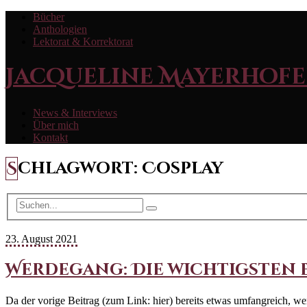
Bücher
Anthologien
Lektorat & Korrektorat
Jacqueline Mayerhofe
News & Interviews
Über mich
Kontakt
Schlagwort:
Cosplay
23. August 2021
Werdegang: Die wichtigsten Ere
Da der vorige Beitrag (zum Link: hier) bereits etwas umfangreich, w