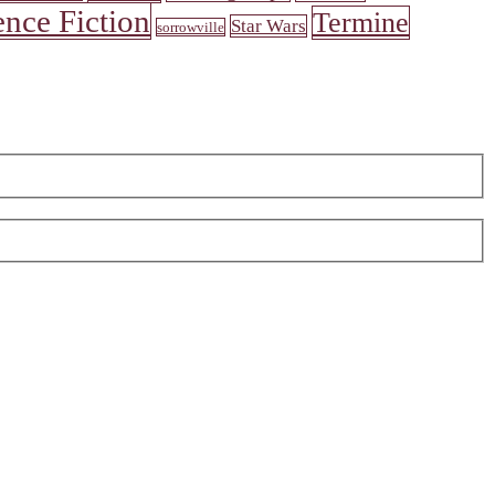
ence Fiction
Termine
Star Wars
sorrowville