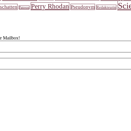
Sci
Perry Rhodan
schatten
Pseudonym
Redakteurin
Patreon
ne Mailbox!