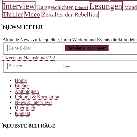
Interview
Lesungen
Kurzgeschichten
Mond
Lektorat
Thriller
Video
Zeitalter der Rebellion
Newsletter
Aktuelle News zu Jacqueline, ihren Werken und Events direkt in dei
Newsletter abonnieren
Tweets by Nakashima3192
Home
Bücher
Anthologien
Lektorat & Korrektorat
News & Interviews
Über mich
Kontakt
Neueste Beiträge