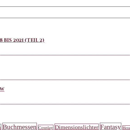
is 2021 (Teil 2)
ew
Buchmessen
Fantasy
Dimensionslichter
n
Cosplay
Hera