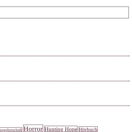
Horror
Hunting Hope
Hörbuch
usgeberschaft