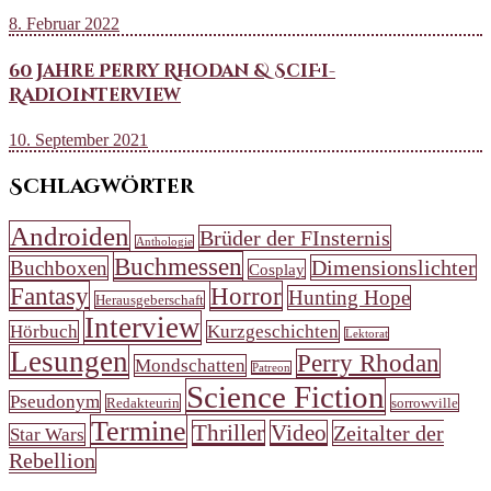
8. Februar 2022
60 Jahre Perry Rhodan & SciFi-
Radiointerview
10. September 2021
Schlagwörter
Androiden
Brüder der FInsternis
Anthologie
Buchmessen
Dimensionslichter
Buchboxen
Cosplay
Fantasy
Horror
Hunting Hope
Herausgeberschaft
Interview
Hörbuch
Kurzgeschichten
Lektorat
Lesungen
Perry Rhodan
Mondschatten
Patreon
Science Fiction
Pseudonym
Redakteurin
sorrowville
Termine
Thriller
Video
Zeitalter der
Star Wars
Rebellion