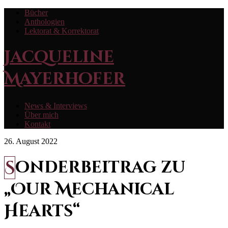
Bücher
Anthologien
Lektorat & Korrektorat
Jacqueline
Mayerhofer
News & Interviews
Über mich
Kontakt
26. August 2022
Sonderbeitrag zu
„Our Mechanical
Hearts“