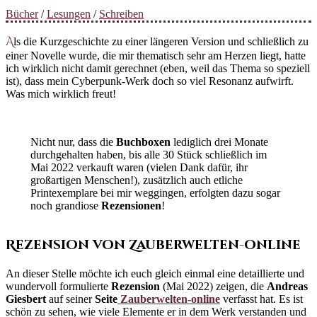
Bücher
/
Lesungen
/
Schreiben
Als die Kurzgeschichte zu einer längeren Version und schließlich zu
einer Novelle wurde, die mir thematisch sehr am Herzen liegt, hatte
ich wirklich nicht damit gerechnet (eben, weil das Thema so speziell
ist), dass mein Cyberpunk-Werk doch so viel Resonanz aufwirft.
Was mich wirklich freut!
Nicht nur, dass die
Buchboxen
lediglich drei Monate
durchgehalten haben, bis alle 30 Stück schließlich im
Mai 2022 verkauft waren (vielen Dank dafür, ihr
großartigen Menschen!), zusätzlich auch etliche
Printexemplare bei mir weggingen, erfolgten dazu sogar
noch grandiose
Rezensionen
!
Rezension von Zauberwelten-online
An dieser Stelle möchte ich euch gleich einmal eine detaillierte und
wundervoll formulierte
Rezension
(Mai 2022) zeigen, die
Andreas
Giesbert
auf seiner
Seite
Zauberwelten-online
verfasst hat. Es ist
schön zu sehen, wie viele Elemente er in dem Werk verstanden und