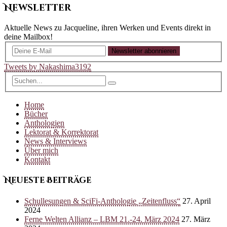
Newsletter
Aktuelle News zu Jacqueline, ihren Werken und Events direkt in
deine Mailbox!
Newsletter abonnieren
Tweets by Nakashima3192
Home
Bücher
Anthologien
Lektorat & Korrektorat
News & Interviews
Über mich
Kontakt
Neueste Beiträge
Schullesungen & SciFi-Anthologie „Zeitenfluss“
27. April
2024
Ferne Welten Allianz – LBM 21.-24. März 2024
27. März