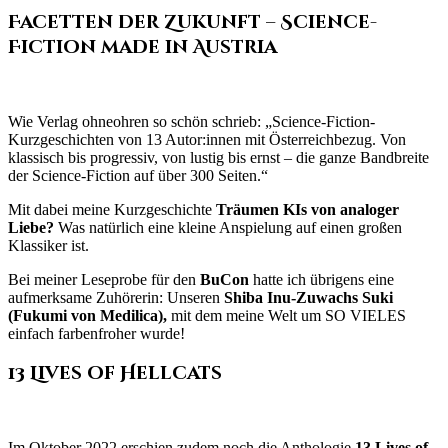
Facetten der Zukunft – Science-
Fiction made in Austria
Wie Verlag ohneohren so schön schrieb: „Science-Fiction-
Kurzgeschichten von 13 Autor:innen mit Österreichbezug. Von
klassisch bis progressiv, von lustig bis ernst – die ganze Bandbreite
der Science-Fiction auf über 300 Seiten.“
Mit dabei meine Kurzgeschichte
Träumen KIs von analoger
Liebe?
Was natürlich eine kleine Anspielung auf einen großen
Klassiker ist.
Bei meiner Leseprobe für den
BuCon
hatte ich übrigens eine
aufmerksame Zuhörerin: Unseren
Shiba Inu-Zuwachs Suki
(Fukumi von Medilica),
mit dem meine Welt um SO VIELES
einfach farbenfroher wurde!
13 Lives of Hellcats
Im Oktober 2022 erschien zudem noch die Anthologie
13 Lives of