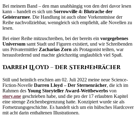
Bei meinem Band – den man unabhängig von den drei davor lesen
kann – handelt es sich um
Sorrowville 4: Blutrache der
Geisterarmee
. Die Handlung ist auch ohne Vorkenntnisse der
Reihe nachvollziehbar, wenngleich sich empfiehlt, alle Novellen zu
lesen.
Bei einer Reihe mitzuschreiben, bei der bereits ein
vorgegebenes
Universum
samt Stadt und Figuren existiert, und wir Schreibenden
uns Privatermittler
Zacharias Zorn
als Protagonist teilten, war
herausfordernd und machte gleichzeitig unglaublich viel Spaß.
Darren Lloyd – Der Sternenrächer
Still und heimlich erschien am 02. Juli 2022 meine neue Science-
Fiction-Novelle
Darren Lloyd – Der Sternenrächer
, die ich im
Rahmen des
Young Storyteller Award-Wettbewerbs
von
story.one
geschrieben habe, und die pro der 17 erlaubten Kapitel
eine strenge Zeichenbegrenzung hatte. Konzipiert wurde sie als
Fortsetzungsgeschichte. Es handelt sich um ein hübsches Hardcover
mit acht darin enthaltenen Illustrationen.