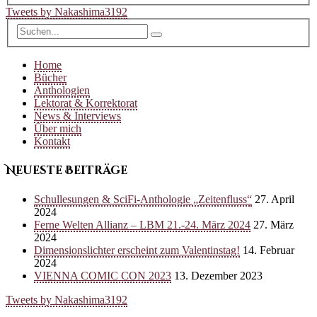
Tweets by Nakashima3192
Home
Bücher
Anthologien
Lektorat & Korrektorat
News & Interviews
Über mich
Kontakt
Neueste Beiträge
Schullesungen & SciFi-Anthologie „Zeitenfluss“
27. April
2024
Ferne Welten Allianz – LBM 21.-24. März 2024
27. März
2024
Dimensionslichter erscheint zum Valentinstag!
14. Februar
2024
VIENNA COMIC CON 2023
13. Dezember 2023
Tweets by Nakashima3192