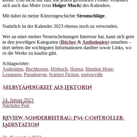
sich auch das Motiv (von
Holger Much
) des Kalenders.
Mit dabei ist meine Kürzestgeschichte
Stromschläge
.
Natürlich ist der Kalender 2023 ebenso noch zu verwenden.
Wer an einer meiner Neuerscheinungen Interesse hat, kann sich gern
in den jeweiligen Kategorien (
Bücher
&
Anthologien
) umsehen –
dort stehen die wichtigsten Informationen darüber sowie Links, wo
es die Werke zu kaufen gibt.
Schlagwörter:
Androiden
,
Buchboxen
,
Hörbuch
,
Horror
,
Hunting Hope
,
Lesungen
,
Pseudonym
,
Science Fiction
,
sorrowville
Selbständigkeit als Lektorin
24. Januar 2023
Nächstes Post
Review-Sonderbeitrag: PS5-Controller-
Ladestation