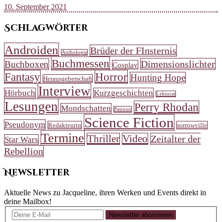
10. September 2021
Schlagwörter
Androiden
Brüder der FInsternis
Anthologie
Buchmessen
Dimensionslichter
Buchboxen
Cosplay
Fantasy
Horror
Hunting Hope
Herausgeberschaft
Interview
Hörbuch
Kurzgeschichten
Lektorat
Lesungen
Perry Rhodan
Mondschatten
Patreon
Science Fiction
Pseudonym
Redakteurin
sorrowville
Termine
Thriller
Video
Zeitalter der
Star Wars
Rebellion
Newsletter
Aktuelle News zu Jacqueline, ihren Werken und Events direkt in
deine Mailbox!
Newsletter abonnieren