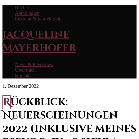
Bücher
Anthologien
Lektorat & Korrektorat
Jacqueline
Mayerhofer
News & Interviews
Über mich
Kontakt
1. Dezember 2022
Rückblick:
Neuerscheinungen
2022 (inklusive meines