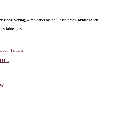
r Boox Verlag
) – mit dabei meine Geschichte
Layandralien
.
des Jahres gespannt.
iction
,
Termine
chte
ew