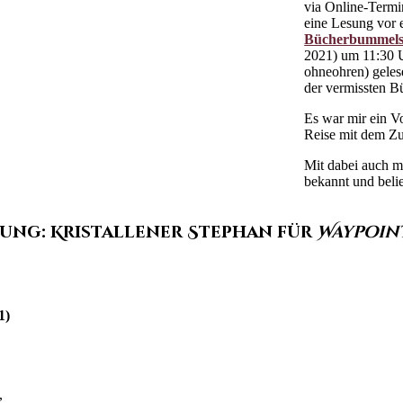
via Online-Termi
eine Lesung vor 
Bücherbummels 
2021) um 11:30 
ohneohren) geles
der vermissten B
Es war mir ein Vo
Reise mit dem Zug
Mit dabei auch 
bekannt und belie
ung: Kristallener Stephan für
Waypoint
1)
,