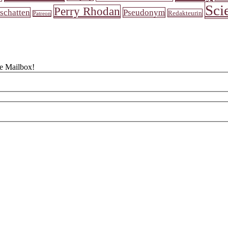
Sci
Perry Rhodan
schatten
Pseudonym
Redakteurin
Patreon
ne Mailbox!