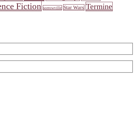
ence Fiction
Termine
Star Wars
sorrowville