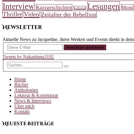
Interview
Lesungen
Kurzgeschichten
Mond
Lektorat
Thriller
Video
Zeitalter der Rebellion
Newsletter
Aktuelle News zu Jacqueline, ihren Werken und Events direkt in dei
Newsletter abonnieren
Tweets by Nakashima3192
Home
Bücher
Anthologien
Lektorat & Korrektorat
News & Interviews
Über mich
Kontakt
Neueste Beiträge