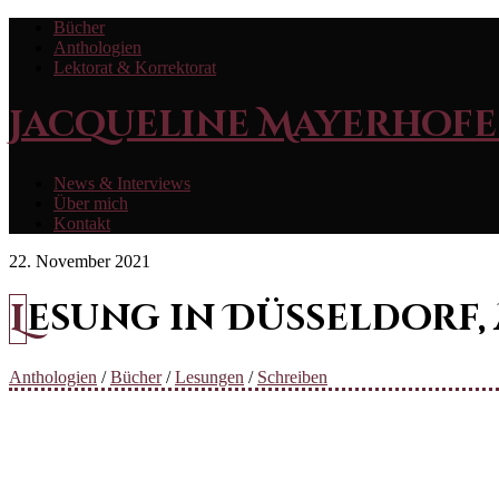
Bücher
Anthologien
Lektorat & Korrektorat
Jacqueline Mayerhofe
News & Interviews
Über mich
Kontakt
22. November 2021
Lesung in Düsseldor
Anthologien
/
Bücher
/
Lesungen
/
Schreiben