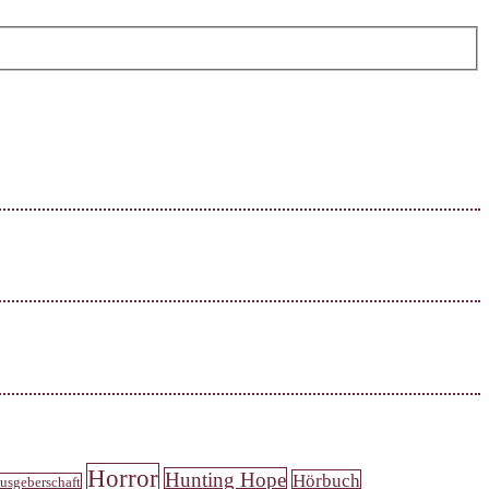
Horror
Hunting Hope
Hörbuch
usgeberschaft