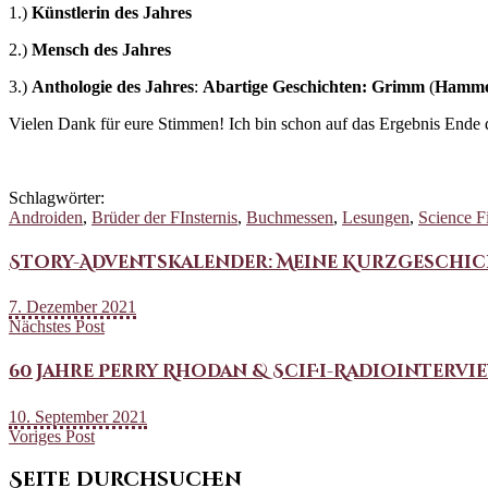
1.)
Künstlerin des Jahres
2.)
Mensch des Jahres
3.)
Anthologie des Jahres
:
Abartige Geschichten: Grimm
(
Hamme
Vielen Dank für eure Stimmen! Ich bin schon auf das Ergebnis Ende 
Schlagwörter:
Androiden
,
Brüder der FInsternis
,
Buchmessen
,
Lesungen
,
Science F
Story-Adventskalender: Meine Kurzgeschi
7. Dezember 2021
Nächstes Post
60 Jahre Perry Rhodan & SciFi-Radiointervi
10. September 2021
Voriges Post
Seite durchsuchen