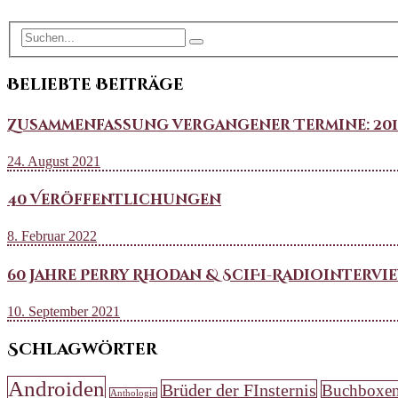
Beliebte Beiträge
Zusammenfassung vergangener Termine: 2018 b
24. August 2021
40 Veröffentlichungen
8. Februar 2022
60 Jahre Perry Rhodan & SciFi-Radiointervi
10. September 2021
Schlagwörter
Androiden
Brüder der FInsternis
Buchboxe
Anthologie