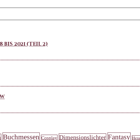
is 2021 (Teil 2)
ew
Buchmessen
Fantasy
Dimensionslichter
n
Cosplay
Hera