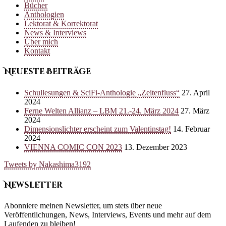
Bücher
Anthologien
Lektorat & Korrektorat
News & Interviews
Über mich
Kontakt
Neueste Beiträge
Schullesungen & SciFi-Anthologie „Zeitenfluss“
27. April
2024
Ferne Welten Allianz – LBM 21.-24. März 2024
27. März
2024
Dimensionslichter erscheint zum Valentinstag!
14. Februar
2024
VIENNA COMIC CON 2023
13. Dezember 2023
Tweets by Nakashima3192
Newsletter
Abonniere meinen Newsletter, um stets über neue
Veröffentlichungen, News, Interviews, Events und mehr auf dem
Laufenden zu bleiben!