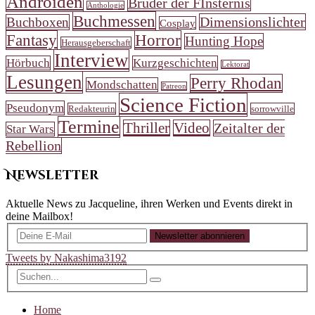
Androiden
Brüder der FInsternis
Anthologie
Buchmessen
Dimensionslichter
Buchboxen
Cosplay
Fantasy
Horror
Hunting Hope
Herausgeberschaft
Interview
Hörbuch
Kurzgeschichten
Lektorat
Lesungen
Perry Rhodan
Mondschatten
Patreon
Science Fiction
Pseudonym
Redakteurin
sorrowville
Termine
Thriller
Video
Zeitalter der
Star Wars
Rebellion
Newsletter
Aktuelle News zu Jacqueline, ihren Werken und Events direkt in
deine Mailbox!
Newsletter abonnieren
Tweets by Nakashima3192
Home