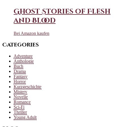
Ghost Stories of Flesh
and Blood
Bei Amazon kaufen
Categories
Adventure
Anthologie
Buch
Drama
Fantasy
Horror
Kurzgeschichte
Mistery
Novelle
Romance
Sci-Fi
Thriller
Young Adult