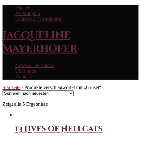
Bücher
Anthologien
Lektorat & Korrektorat
Jacqueline
Mayerhofer
News & Interviews
Über mich
Kontakt
Startseite
/ Produkte verschlagwortet mit „Grusel“
Zeigt alle 5 Ergebnisse
13 Lives of Hellcats