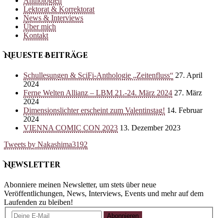
Anthologien
Lektorat & Korrektorat
News & Interviews
Über mich
Kontakt
Neueste Beiträge
Schullesungen & SciFi-Anthologie „Zeitenfluss“
27. April
2024
Ferne Welten Allianz – LBM 21.-24. März 2024
27. März
2024
Dimensionslichter erscheint zum Valentinstag!
14. Februar
2024
VIENNA COMIC CON 2023
13. Dezember 2023
Tweets by Nakashima3192
Newsletter
Abonniere meinen Newsletter, um stets über neue
Veröffentlichungen, News, Interviews, Events und mehr auf dem
Laufenden zu bleiben!
Abonnieren