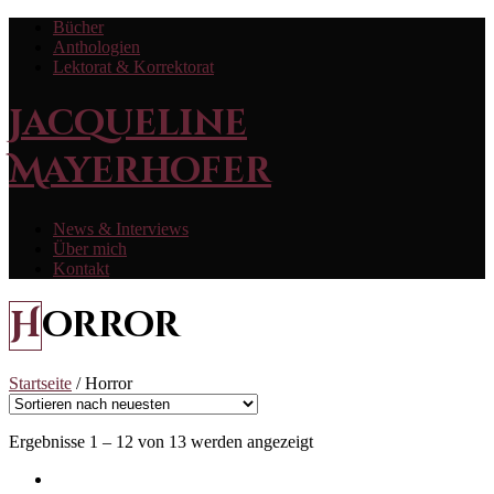
Bücher
Anthologien
Lektorat & Korrektorat
Jacqueline
Mayerhofer
News & Interviews
Über mich
Kontakt
Horror
Startseite
/ Horror
Ergebnisse 1 – 12 von 13 werden angezeigt