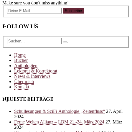
Make sure you don't miss anything!
Subscribe
Follow Us
Home
Bücher
Anthologien
Lektorat & Korrektorat
News & Interviews
Über mich
Kontakt
Neueste Beiträge
Schullesungen & SciFi-Anthologie „Zeitenfluss“
27. April
2024
Ferne Welten Allianz – LBM 21.-24. März 2024
27. März
2024