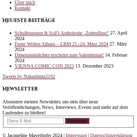
Über mich
Kontakt
Neueste Beiträge
Schullesungen & SciFi-Anthologie „Zeitenfluss“
27. April
2024
Ferne Welten Allianz – LBM 21.-24. März 2024
27. März
2024
Dimensionslichter erscheint zum Valentinstag!
14. Februar
2024
VIENNA COMIC CON 2023
13. Dezember 2023
Tweets by Nakashima3192
Newsletter
Abonniere meinen Newsletter, um stets über neue
Veröffentlichungen, News, Interviews, Events und mehr auf dem
Laufenden zu bleiben!
Abonnieren
© Jacqueline Mayerhofer 2024 |
Impressum
|
Datenschutzerklärung