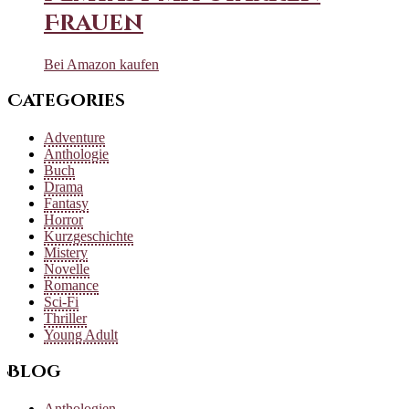
Frauen
Bei Amazon kaufen
Categories
Adventure
Anthologie
Buch
Drama
Fantasy
Horror
Kurzgeschichte
Mistery
Novelle
Romance
Sci-Fi
Thriller
Young Adult
Blog
Anthologien