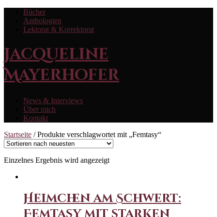
Bücher
Anthologien
Lektorat & Korrektorat
Jacqueline
Mayerhofer
News & Interviews
Über mich
Kontakt
Startseite
/ Produkte verschlagwortet mit „Femtasy“
Einzelnes Ergebnis wird angezeigt
Heimchen am Schwert:
Femtasy mit starken