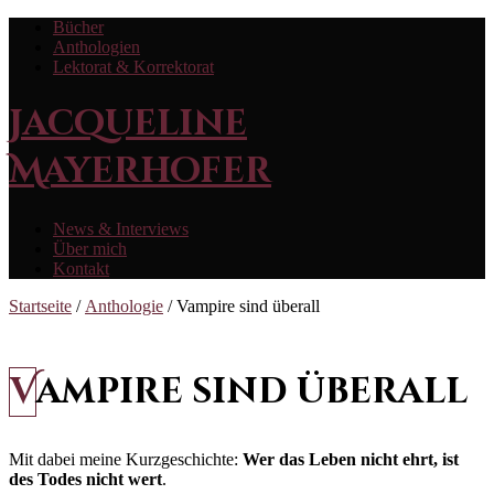
Bücher
Anthologien
Lektorat & Korrektorat
Jacqueline
Mayerhofer
News & Interviews
Über mich
Kontakt
Startseite
/
Anthologie
/ Vampire sind überall
Vampire sind überall
Mit dabei meine Kurzgeschichte:
Wer das Leben nicht ehrt, ist
des Todes nicht wert
.