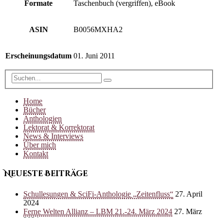
Formate
Taschenbuch (vergriffen), eBook
ASIN
B0056MXHA2
Erscheinungsdatum
01. Juni 2011
Home
Bücher
Anthologien
Lektorat & Korrektorat
News & Interviews
Über mich
Kontakt
Neueste Beiträge
Schullesungen & SciFi-Anthologie „Zeitenfluss“
27. April
2024
Ferne Welten Allianz – LBM 21.-24. März 2024
27. März