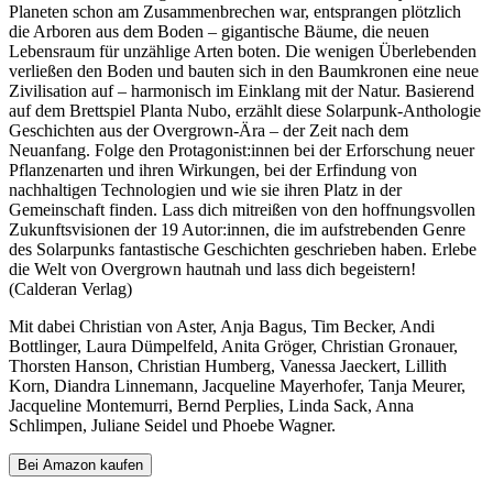
Planeten schon am Zusammenbrechen war, entsprangen plötzlich
die Arboren aus dem Boden – gigantische Bäume, die neuen
Lebensraum für unzählige Arten boten. Die wenigen Überlebenden
verließen den Boden und bauten sich in den Baumkronen eine neue
Zivilisation auf – harmonisch im Einklang mit der Natur. Basierend
auf dem Brettspiel Planta Nubo, erzählt diese Solarpunk-Anthologie
Geschichten aus der Overgrown-Ära – der Zeit nach dem
Neuanfang. Folge den Protagonist:innen bei der Erforschung neuer
Pflanzenarten und ihren Wirkungen, bei der Erfindung von
nachhaltigen Technologien und wie sie ihren Platz in der
Gemeinschaft finden. Lass dich mitreißen von den hoffnungsvollen
Zukunftsvisionen der 19 Autor:innen, die im aufstrebenden Genre
des Solarpunks fantastische Geschichten geschrieben haben. Erlebe
die Welt von Overgrown hautnah und lass dich begeistern!
(Calderan Verlag)
Mit dabei Christian von Aster, Anja Bagus, Tim Becker, Andi
Bottlinger, Laura Dümpelfeld, Anita Gröger, Christian Gronauer,
Thorsten Hanson, Christian Humberg, Vanessa Jaeckert, Lillith
Korn, Diandra Linnemann, Jacqueline Mayerhofer, Tanja Meurer,
Jacqueline Montemurri, Bernd Perplies, Linda Sack, Anna
Schlimpen, Juliane Seidel und Phoebe Wagner.
Bei Amazon kaufen