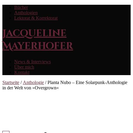
Bücher
Anthologien
Lektorat & Korrektorat
Jacqueline
Mayerhofer
News & Interviews
Über mich
Kontakt
Startseite
/
Anthologie
/ Planta Nubo – Eine Solarpunk-Anthologie
in der Welt von »Overgrown«