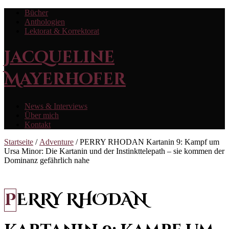
Bücher
Anthologien
Lektorat & Korrektorat
Jacqueline
Mayerhofer
News & Interviews
Über mich
Kontakt
Startseite
/
Adventure
/ PERRY RHODAN Kartanin 9: Kampf um
Ursa Minor: Die Kartanin und der Instinkttelepath – sie kommen der
Dominanz gefährlich nahe
PERRY RHODAN