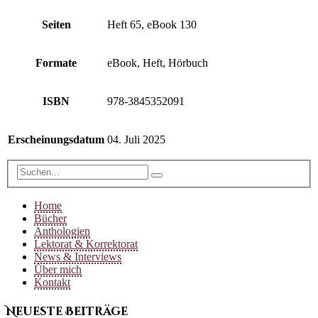
Seiten
Heft 65, eBook 130
Formate
eBook, Heft, Hörbuch
ISBN
978-3845352091
Erscheinungsdatum
04. Juli 2025
Home
Bücher
Anthologien
Lektorat & Korrektorat
News & Interviews
Über mich
Kontakt
Neueste Beiträge